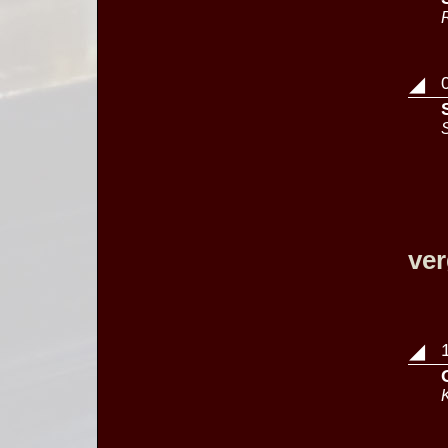
◢
ve
◢