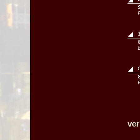
◢
◢
ve