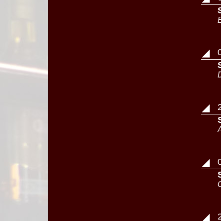
◢
◢
◢
◢