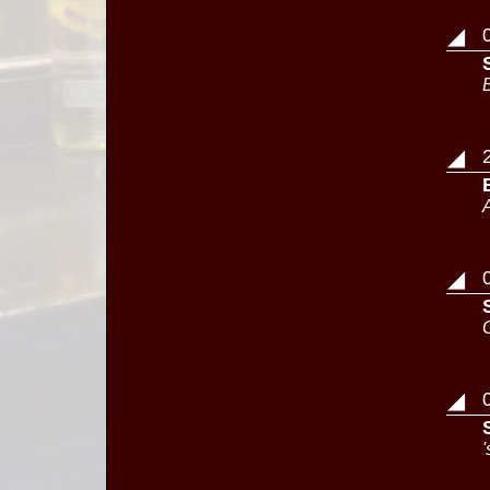
◢
◢
◢
◢
'